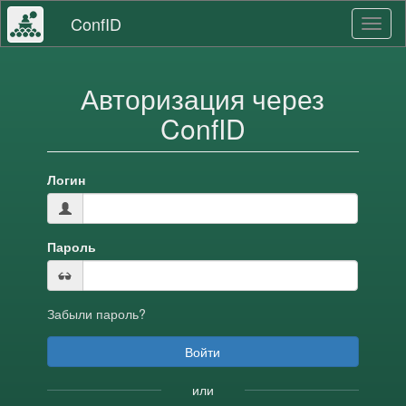
ConfID
Toggl
naviga
Авторизация через
ConfID
Логин
Пароль
Забыли пароль?
или